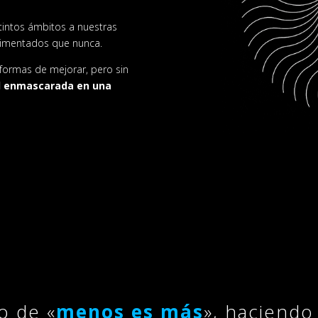
stintos ámbitos a nuestras
rimentados que nunca.
formas de mejorar, pero sin
ad enmascarada en una
o de «
menos es más
», haciendo