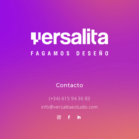
de
vídeo
Contacto
(+34) 615 94 36 83
info@versalitaestudio.com